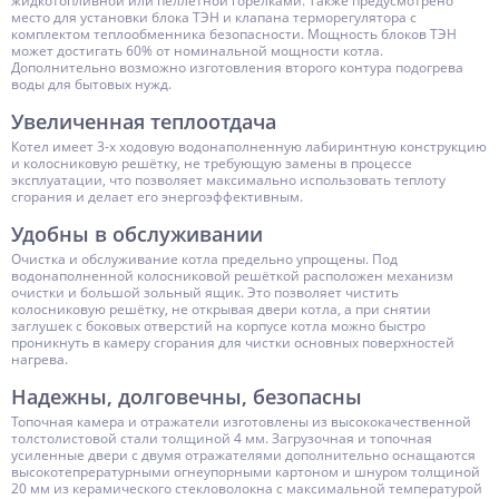
жидкотопливной или пеллетной горелками. Также предусмотрено
место для установки блока ТЭН и клапана терморегулятора с
комплектом теплообменника безопасности. Мощность блоков ТЭН
может достигать 60% от номинальной мощности котла.
Дополнительно возможно изготовления второго контура подогрева
воды для бытовых нужд.
Увеличенная теплоотдача
Котел имеет 3-х ходовую водонаполненную лабиринтную конструкцию
и колосниковую решётку, не требующую замены в процессе
эксплуатации, что позволяет максимально использовать теплоту
сгорания и делает его энергоэффективным.
Удобны в обслуживании
Очистка и обслуживание котла предельно упрощены. Под
водонаполненной колосниковой решёткой расположен механизм
очистки и большой зольный ящик. Это позволяет чистить
колосниковую решётку, не открывая двери котла, а при снятии
заглушек с боковых отверстий на корпусе котла можно быстро
проникнуть в камеру сгорания для чистки основных поверхностей
нагрева.
Надежны, долговечны, безопасны
Топочная камера и отражатели изготовлены из высококачественной
толстолистовой стали толщиной 4 мм. Загрузочная и топочная
усиленные двери с двумя отражателями дополнительно оснащаются
высокотепрературными огнеупорными картоном и шнуром толщиной
20 мм из керамического стекловолокна с максимальной температурой