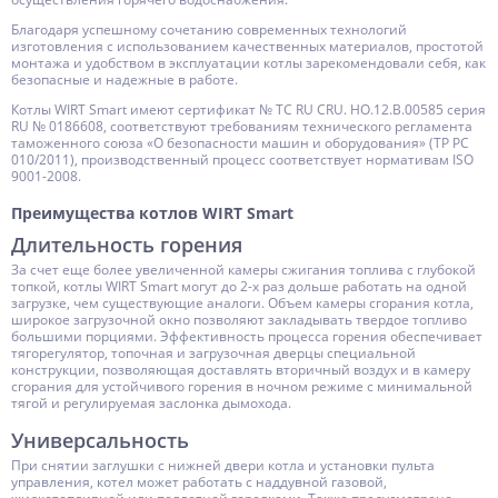
Благодаря успешному сочетанию современных технологий
изготовления с использованием качественных материалов, простотой
монтажа и удобством в эксплуатации котлы зарекомендовали себя, как
безопасные и надежные в работе.
Котлы WIRT Smart имеют сертификат № ТС RU CRU. HO.12.B.00585 серия
RU № 0186608, соответствуют требованиям технического регламента
таможенного союза «О безопасности машин и оборудования» (ТР РС
010/2011), производственный процесс соответствует нормативам ISO
9001-2008.
Преимущества котлов WIRT Smart
Длительность горения
За счет еще более увеличенной камеры сжигания топлива с глубокой
топкой, котлы WIRT Smart могут до 2-х раз дольше работать на одной
загрузке, чем существующие аналоги. Объем камеры сгорания котла,
широкое загрузочной окно позволяют закладывать твердое топливо
большими порциями. Эффективность процесса горения обеспечивает
тягорегулятор, топочная и загрузочная дверцы специальной
конструкции, позволяющая доставлять вторичный воздух и в камеру
сгорания для устойчивого горения в ночном режиме с минимальной
тягой и регулируемая заслонка дымохода.
Универсальность
При снятии заглушки с нижней двери котла и установки пульта
управления, котел может работать с наддувной газовой,