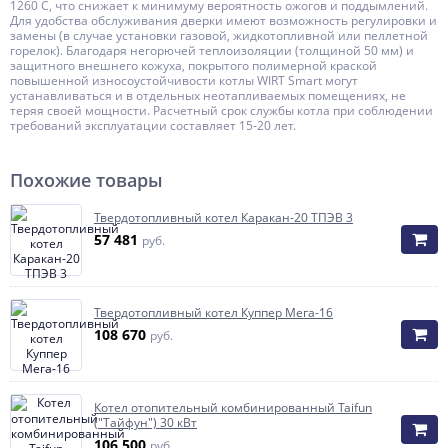
1260 С, что снижает к минимуму вероятность ожогов и поддымлений.
Для удобства обслуживания дверки имеют возможность регулировки и
замены (в случае установки газовой, жидкотопливной или пеллетной
горелок). Благодаря негорючей теплоизоляции (толщиной 50 мм) и
защитного внешнего кожуха, покрытого полимерной краской
повышенной износоустойчивости котлы WIRT Smart могут
устанавливаться и в отдельных неотапливаемых помещениях, не
теряя своей мощности. Расчетный срок службы котла при соблюдении
требований эксплуатации составляет 15-20 лет.
Похожие товары
Твердотопливный котел Каракан-20 ТПЭВ 3
57 481
руб.
Твердотопливный котел Куппер Мега-16
108 670
руб.
Котел отопительный комбинированный Taifun
("Тайфун") 30 кВт
106 500
руб.