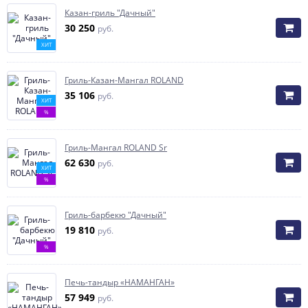
Казан-гриль "Дачный"
30 250
руб.
ХИТ
Гриль-Казан-Мангал ROLAND
35 106
руб.
ХИТ
%
Гриль-Мангал ROLAND Sr
62 630
руб.
ХИТ
%
Гриль-барбекю "Дачный"
19 810
руб.
%
Печь-тандыр «НАМАНГАН»
57 949
руб.