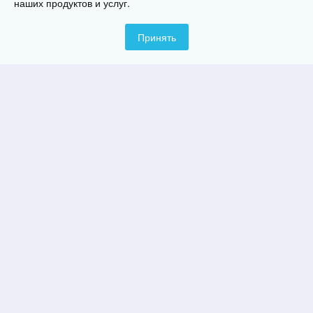
наших продуктов и услуг.
Печь Казан-Мангал Лайт
3 932
руб.
Принять
Печь казан ISKRA 2
28 150
руб.
Печь казан ISKRA 1
21 500
руб.
Казан-мангал "Сибирь"
25 330
руб.
Сумка под мангал
1 860
руб.