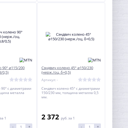
 90° ⌀115/200
Сэндвич колено 45° ⌀150/230
8/0,5)
(нерж./оц. δ=0,5)
Артикул: -
 90° с диаметрами
Сэндвич колено 45° с диаметрами
лщина металла
150/230 мм, толщина металла 0,5
мм.
2 372
за 1
руб.
за 1
-
+
-
+