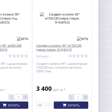
 90° ⌀200/280
Сэндвич колено 45° ⌀150/230
8/0,5)
(нерж./нерж. δ=0,8/0,5)
Артикул: -
 90° с диаметрами
Сэндвич колено 45° с диаметрами
лщина металла
150/230 мм, толщина металла
0,8/0,5 мм.
3 400
за 1
руб.
за 1
-
+
-
+
КУПИТЬ
КУПИТЬ