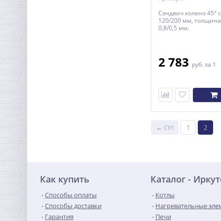
Сэндвич колено 45° 
120/200 мм, толщина
0,8/0,5 мм.
2 783
руб.
за 1
← Ctrl
1
2
Как купить
Каталог - Иркут
Способы оплаты
Котлы
Способы доставки
Нагревательные эле
Гарантия
Печи