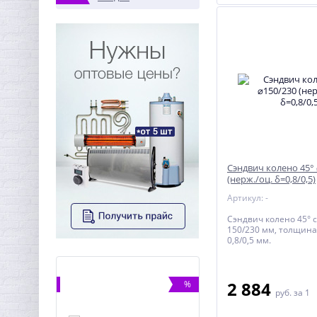
Сэндвич колено 45°
(нерж./оц. δ=0,8/0,5)
Артикул: -
Сэндвич колено 45° 
150/230 мм, толщина
0,8/0,5 мм.
2 884
%
%
руб.
за 1