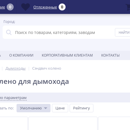
0
0
ние
Отложенные
Город:
А
О КОМПАНИИ
КОРПОРАТИВНЫМ КЛИЕНТАМ
КОНТАКТЫ
Дымоходы
Сэндвич колено
лено для дымохода
по параметрам
вать по
:
Умолчанию
Цене
Рейтингу