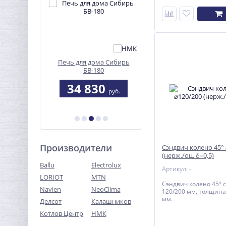
ения ТЭН
Печь для дома Сибирь
Очаг "Природа"
ный) с
БВ-180
рмостатом
0
34 830
18 530
руб.
руб.
руб.
Производители
Сэндвич колено 45°
(нерж./оц. δ=0,5)
Ballu
Electrolux
Артикул: -
LORIOT
MTN
Сэндвич колено 45° 
Navien
NeoClima
120/200 мм, толщина
мм.
Делсот
Калашников
Котлов Центр
НМК