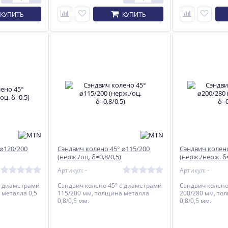
КУПИТЬ
КУПИТЬ
Твердотопливный котел
Печь-утилизатор Термит
Каракан-30 ТЭГ 3
56 077
21 100
руб.
руб.
 ⌀120/200
Сэндвич колено 45° ⌀115/200
Сэндвич колено
(нерж./оц. δ=0,8/0,5)
(нерж./нерж. δ=
Артикул: -
Артикул: -
с диаметрами
Сэндвич колено 45° с диаметрами
Сэндвич колено
 металла 0,5
115/200 мм, толщина металла
200/280 мм, то
0,8/0,5 мм.
0,8/0,5 мм.