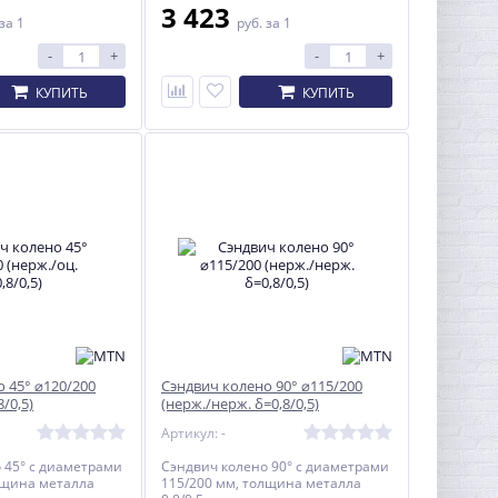
3 423
за 1
руб.
за 1
-
+
-
+
КУПИТЬ
КУПИТЬ
 45° ⌀120/200
Сэндвич колено 90° ⌀115/200
8/0,5)
(нерж./нерж. δ=0,8/0,5)
Артикул: -
 45° с диаметрами
Сэндвич колено 90° с диаметрами
лщина металла
115/200 мм, толщина металла