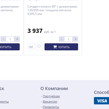
с диаметрами
Сэндвич колено 90° с диаметрами
 металла
120/200 мм, толщина металла
0,8/0,5 мм.
3 937
руб.
за 1
-
+
-
+
КУПИТЬ
КУПИТЬ
ск
О Компании
Спосо
Партнёрам
менты
Вакансии
Реквизиты