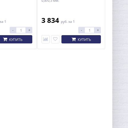
0,8/0,5 мм.
3 834
за 1
руб.
за 1
-
+
-
+
КУПИТЬ
КУПИТЬ