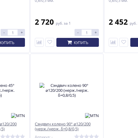
0,8/0,5 мм.
0,8/0,5 мм.
2 720
2 452
руб.
за 1
руб.
-
+
-
+
КУПИТЬ
КУПИТЬ
 ⌀120/200
Сэндвич колено 90° ⌀120/200
,5)
(нерж./нерж. δ=0,8/0,5)
Артикул: -