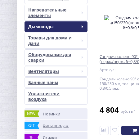
Нагревательные
элементы
Дымоходы
Товары для дома и
дачи
Оборудование для
Сэндвич колено 90°
сварки
(нерж./нерж. δ=0,8/0
Артикул: -
Вентиляторы
Сэндвич колено 90° 
Банные чаны
150/230 мм, толщина
0,8/0,5 мм.
Увлажнители
воздуха
4 804
руб.
за 1
NEW
Новинки
ХИТ
Хиты продаж
%
Скидки