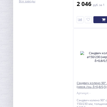
Все заводы
2 046
руб.
за 1
Сэндвич колено 90°
(нерж./оц. δ=0,8/0,5)
Артикул: -
Сэндвич колено 90° 
150/230 мм, толщина