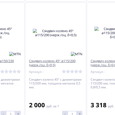
 ⌀150/230
Сэндвич колено 45° ⌀115/200
Сэндвич колено
(нерж./оц. δ=0,5)
(нерж./оц. δ=0,
Артикул: -
Артикул: -
с диаметрами
Сэндвич колено 45° с диаметрами
Сэндвич колено
 металла
115/200 мм, толщина металла 0,5
115/200 мм, то
мм.
0,8/0,5 мм.
2 000
3 318
%
ХИТ
ХИТ
руб.
за 1
руб.
%
%
-
+
-
+