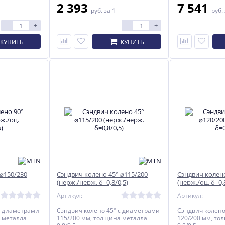
2 393
7 541
руб.
за 1
руб.
-
+
-
+
КУПИТЬ
КУПИТЬ
 ⌀150/230
Сэндвич колено 45° ⌀115/200
Сэндвич колено
(нерж./нерж. δ=0,8/0,5)
(нерж./оц. δ=0,
Артикул: -
Артикул: -
с диаметрами
Сэндвич колено 45° с диаметрами
Сэндвич колено
 металла
115/200 мм, толщина металла
120/200 мм, то