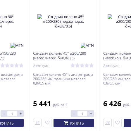
 ⌀150/230
Сэндвич колено 45° ⌀200/280
Сэндвич колено
,5)
(нерж./нерж. δ=0,8/0,5)
(нерж./оц. δ=0,
Артикул: -
Артикул: -
с диаметрами
Сэндвич колено 45° с диаметрами
Сэндвич колено
 металла
200/280 мм, толщина металла
200/280 мм, то
0,8/0,5 мм.
0,8/0,5 мм.
5 441
6 426
руб.
за 1
руб.
-
+
-
+
КУПИТЬ
КУПИТЬ