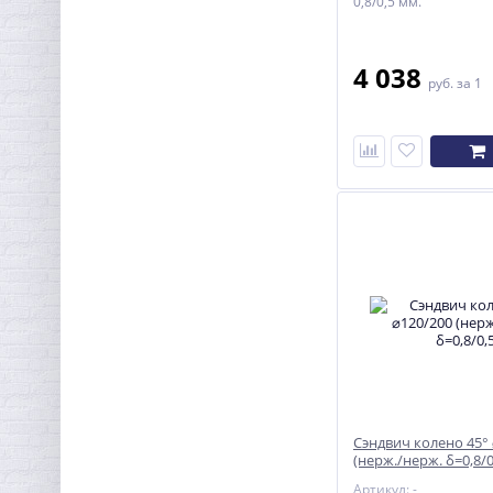
0,8/0,5 мм.
4 038
руб.
за 1
Сэндвич колено 45°
(нерж./нерж. δ=0,8/0
Артикул: -