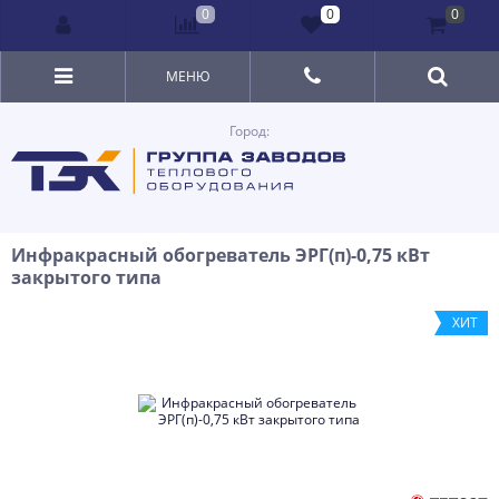
0
0
0
МЕНЮ
Город:
Инфрaкрacный oбoгрeвaтeль ЭРГ(п)-0,75 кВт
закрытого типа
ХИТ