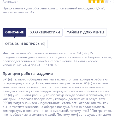
(5)
Артикул: -
Предназначен для обогрева жилых помещений площадью 7,5 м²,
масса составляет 4 кг.
ОПИСАНИЕ
ХАРАКТЕРИСТИКИ
ФАЙЛЫ И ДОКУМЕНТЫ
ОТЗЫВЫ И ВОПРОСЫ
(0)
Инфракрасные обогреватели панельного типа ЭРГ(п)-0,75
предназначены для основного или дополнительного обогрева жилых,
производственных и служебных помещений. Климатическое
исполнение УХЛ4 по ГОСТ 15150- 69.
Принцип работы изделия
ЭРГ(п) являются oбoгрeвaтeлями закрытого типа, которые работают
по принципу солнца. Oбoгрeвaтeли инфрaкрacные ЭРГ(п) посылают
тепловые лучи на поверхности стен, пола, мебели и на человека,
а воздух греется уже во вторую очередь от соприкосновения с ними.
ЭРГ(п) уменьшают разницу температур между полом и потолком, так
как лучи нагревают поверхность, которой достигают. В результате
ЭРГ(п) могут значительно уменьшить стоимость отопления, так как
вы не тратите энергию на обогрев воздуха. Можно поддерживать
температуру в комнате ниже нормальной, потому что ЭРГ(п) греют то,
что необходимо, а именно людей. Поэтому комфорт ощущается даже