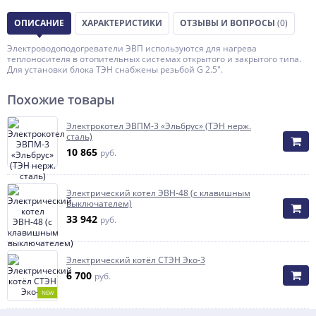
ОПИСАНИЕ
ХАРАКТЕРИСТИКИ
ОТЗЫВЫ И ВОПРОСЫ
(0)
Электроводоподогреватели ЭВП используются для нагрева
теплоносителя в отопительных системах открытого и закрытого типа.
Для установки блока ТЭН снабжены резьбой G 2.5".
Похожие товары
Электрокотел ЭВПМ-3 «Эльбрус» (ТЭН нерж.
сталь)
10 865
руб.
Электрический котел ЭВН-48 (с клавишным
выключателем)
33 942
руб.
Электрический котёл СТЭН Эко-3
6 700
руб.
NEW