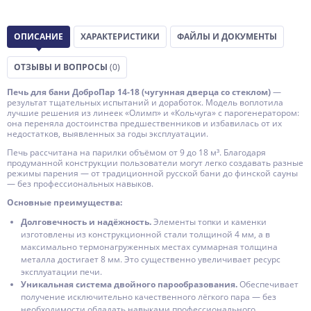
ОПИСАНИЕ
ХАРАКТЕРИСТИКИ
ФАЙЛЫ И ДОКУМЕНТЫ
ОТЗЫВЫ И ВОПРОСЫ
(0)
Печь для бани ДоброПар 14-18 (чугунная дверца со стеклом)
—
результат тщательных испытаний и доработок. Модель воплотила
лучшие решения из линеек «Олимп» и «Кольчуга» с парогенератором:
она переняла достоинства предшественников и избавилась от их
недостатков, выявленных за годы эксплуатации.
Печь рассчитана на парилки объёмом от 9 до 18 м³. Благодаря
продуманной конструкции пользователи могут легко создавать разные
режимы парения — от традиционной русской бани до финской сауны
— без профессиональных навыков.
Основные преимущества:
Долговечность и надёжность.
Элементы топки и каменки
изготовлены из конструкционной стали толщиной 4 мм, а в
максимально термонагруженных местах суммарная толщина
металла достигает 8 мм. Это существенно увеличивает ресурс
эксплуатации печи.
Уникальная система двойного парообразования.
Обеспечивает
получение исключительно качественного лёгкого пара — без
необходимости обладать навыками профессионального