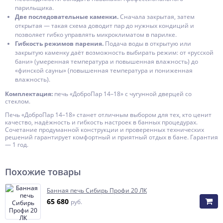
парильщика.
Две последовательные каменки.
Сначала закрытая, затем
открытая — такая схема доводит пар до нужных кондиций и
позволяет гибко управлять микроклиматом в парилке.
Гибкость режимов парения.
Подача воды в открытую или
закрытую каменку даёт возможность выбирать режим: от «русской
бани» (умеренная температура и повышенная влажность) до
«финской сауны» (повышенная температура и пониженная
влажность).
Комплектация:
печь «ДоброПар 14–18» с чугунной дверцей со
стеклом.
Печь «ДоброПар 14–18» станет отличным выбором для тех, кто ценит
качество, надёжность и гибкость настроек в банных процедурах.
Сочетание продуманной конструкции и проверенных технических
решений гарантирует комфортный и приятный отдых в бане. Гарантия
— 1 год.
Похожие товары
Банная печь Сибирь Профи 20 ЛК
65 680
руб.