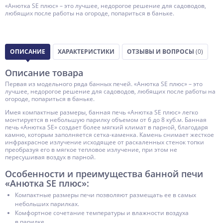
«Анютка SE плюс» – это лучшее, недорогое решение для садоводов,
любящих после работы на огороде, попариться в баньке.
ОПИСАНИЕ
ХАРАКТЕРИСТИКИ
ОТЗЫВЫ И ВОПРОСЫ
(0)
Описание товара
Первая из модельного ряда банных печей. «Анютка SE плюс» – это
лучшее, недорогое решение для садоводов, любящих после работы на
огороде, попариться в баньке.
Имея компактные размеры, банная печь «Анютка SE плюс» легко
монтируется в небольшую парилку объемом от 6 до 8 куб.м. Банная
печь «Анютка SE» создает более мягкий климат в парной, благодаря
камню, которым заполняется сетка-каменка. Камень снимает жесткое
инфракрасное излучение исходящее от раскаленных стенок топки
преобразуя его в мягкое тепловое излучение, при этом не
пересушивая воздух в парной.
Особенности и преимущества банной печи
«Анютка SE плюс»:
Компактные размеры печи позволяют размещать ее в самых
небольших парилках.
Комфортное сочетание температуры и влажности воздуха
в парилке.